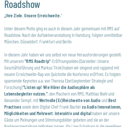
Roadshow
„Ihre Ziele. Unsere Erreichweite.
“
Unter diesem Motto ging es auch in diesem Jahr gemeinsam mit RMS auf
Roadshow. Nach der Auftaktveranstaltung in Hamburg, folgten unmittelbar
München, Düsseldorf, Frankfurt und Berlin.
In diesem Jahr haben wir uns selbst vor neue Herausforderungen gestellt.
Mit unserem
"RMS Roadtrip"
-Eröffnungsvideo (Darsteller: Unsere
Geschäftsführung und Markus Tirok) haben wir singend und rappend mit
neuem Erreichweite-Rap von Quichotte die Konferenz eröffnet. Es folgten
spannende Keynotes u.a. von Theresa Ebel (september Strategie und
Forschung)
"Listen up! Wie Hörer die Audiosphäre als
Lebensbegleiter nutzen."
, den Machern von RMS, Matthias Wahl und
Alexander Sempf, mit
Wertvolle (Er)Reichweite von Audio
und
Best
Practises
sowie dem Digital-Chef Frank Bachér
zu Audio Innovationen,
Möglichkeiten und Mehrwert
.
Interaktiv und digital
haben wir unsere
Gäste um Meinungen und Stimmungsbilder gebeten und sie an der
Konferenzgestaltung teilhaben lassen. Via Live-Schaltung in die jeweiligen