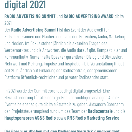
digital 2021
RADIO ADVERTISING SUMMIT
und
RADIO ADVERTISING AWARD
digital
2021
Der
Radio Advertising Summit
ist das Event der Audiowelt für
Entscheider:innen und Macher:innen aus den Bereichen, Audio, Marketing
und Medien. Im Fokus stehen jährlich die aktuellen Fragen des
Werbemarktes und die Antworten, die Audio darauf gibt. Kompakt, klar und
kommunikativ. Namenhafte Speaker garantieren Dialog und Diskussion,
Mehrwert und Meinung, Impulse und Inspiration. Die Veranstaltung findet
seit 2014 jährlich auf Einladung der Radiozentrale, der gemeinsamen
Plattform öffentlich-rechtlicher und privater Radiosender statt.
In 2021 wurde der Summit coronabedingt digital umgesetzt. Eine
Herausforderung für alle, dem großen und wichtigen analogen Audio-
Event eine ebenso gute digitale Strategie zu geben. Alexandra übernahm
den Projektsteuerungslead rund um das Team der
Radiozentrale
und die
Hauptsponsoren AS&S Radio
sowie
RMS Radio Marketing Service
.
Die über vier Wochen mit den Medienpartnern W&V und Horizont